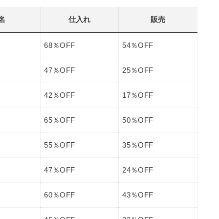
名
仕入れ
販売
68％OFF
54％OFF
47％OFF
25％OFF
42％OFF
17％OFF
65％OFF
50％OFF
55％OFF
35％OFF
47％OFF
24％OFF
60％OFF
43％OFF